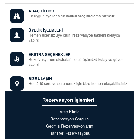
ARAÇ FİLOSU
En uygun fiyatlarla en kaliteli araç kiralama hizmeti!
ÜYELİK İŞLEMLERİ
Hemen ücretsiz üye olun, rezervasyon takibini kolayca
yapın!
EKSTRA SEÇENEKLER
Rezervasyonun ekstraları ile sürüşünüzü kolay ve güvenli
yapın!
BİZE ULAŞIN
Her türlü soru ve sorununuz için bize hemen ulaşabilirsiniz!
Rezervasyon İşlemleri
Araç Kirala
Rezervasyon Sorgula
Geçmiş Rezervasyonlarım
Transfer Rezervasyonu